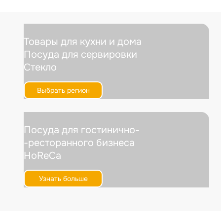
Товары для кухни и дома
Посуда для сервировки
Стекло
Выбрать регион
Посуда для гостинично-
-ресторанного бизнеса
HoReCa
Узнать больше